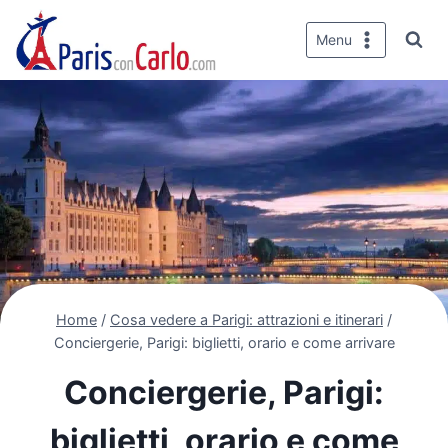
Salta
al
Menu
contenuto
Home
/
Cosa vedere a Parigi: attrazioni e itinerari
/
Conciergerie, Parigi: biglietti, orario e come arrivare
Conciergerie, Parigi:
biglietti, orario e come