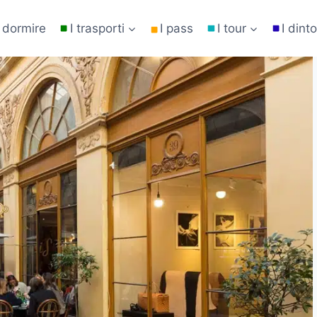
 dormire
I trasporti
I pass
I tour
I dinto