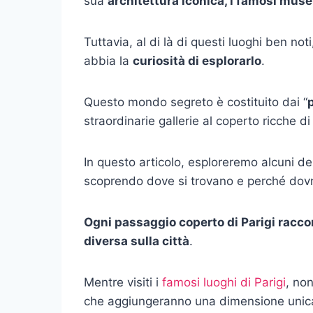
sua
architettura iconica, i famosi musei
Tuttavia, al di là di questi luoghi ben n
abbia la
curiosità di esplorarlo
.
Questo mondo segreto è costituito dai “
straordinarie gallerie al coperto ricche di 
In questo articolo, esploreremo alcuni de
scoprendo dove si trovano e perché dovres
Ogni passaggio coperto di Parigi racco
diversa sulla città
.
Mentre visiti i
famosi luoghi di Parigi
, no
che aggiungeranno una dimensione unica 