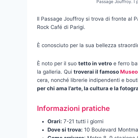
Passage Jouffroy. I pa
Il Passage Jouffroy si trova di fronte al
Rock Café di Parigi.
È conosciuto per la sua bellezza straordi
È noto per il suo
tetto in vetro
e ferro ba
la galleria. Qui
troverai il famoso
Museo
cera, nonché librerie indipendenti e bout
per chi ama l’arte, la cultura e la fotogr
Informazioni pratiche
Orari:
7-21 tutti i giorni
Dove si trova:
10 Boulevard Montmar
Come arrivare
: Metro 8, 9 stazione