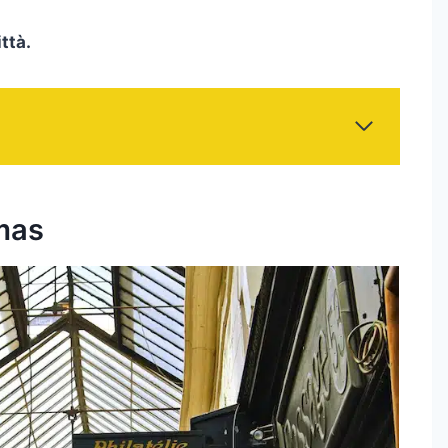
ittà.
mas