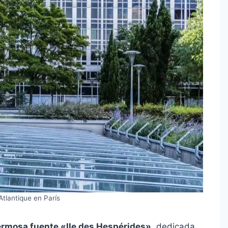
Atlantique en París
rmosa fuente «Ile des Hespérides»
, dedicada