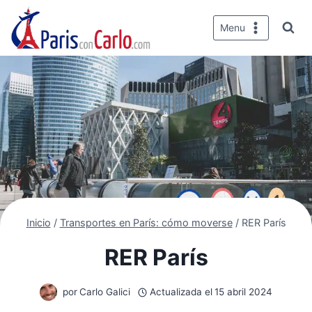
Saltar
al
Menu
contenido
Inicio
/
Transportes en París: cómo moverse
/
RER París
RER París
por
Carlo Galici
Actualizada el
15 abril 2024