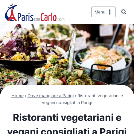
Salta
al
Menu
contenuto
Home
/
Dove mangiare a Parigi
/
Ristoranti vegetariani e
vegani consigliati a Parigi
Ristoranti vegetariani e
vegani consigliati a Parigi