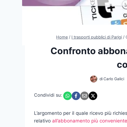
Home
/
I trasporti pubblici di Parigi
/
Confronto abbona
co
di
Carlo Galici
Condividi su:
L’argomento per il quale ricevo più rich
relativo
all’abbonamento più convenient