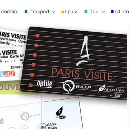
 dormire
I trasporti
I pass
I tour
I dinto